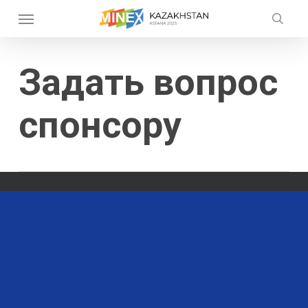
Skip
Menu
to
searc
main
content
Задать вопрос
спонсору